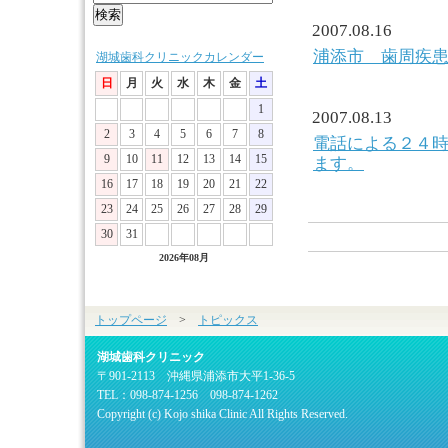
2007.08.16
浦添市 歯周疾
湖城歯科クリニックカレンダー
日
月
火
水
木
金
土
1
2007.08.13
2
3
4
5
6
7
8
電話による２４
9
10
11
12
13
14
15
ます。
16
17
18
19
20
21
22
23
24
25
26
27
28
29
30
31
2026年08月
トップページ
>
トピックス
湖城歯科クリニック
〒901-2113 沖縄県浦添市大平1-36-5
TEL：098-874-1256 098-874-1262
Copyright (c) Kojo shika Clinic All Rights Reserved.